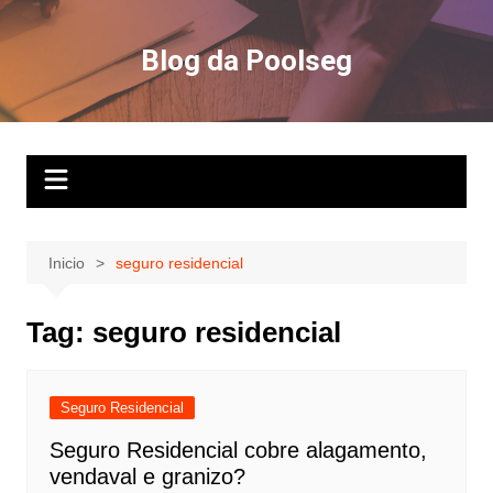
Ir
para
Blog da Poolseg
o
conteúdo
Inicio
seguro residencial
Tag:
seguro residencial
Seguro Residencial
Seguro Residencial cobre alagamento,
vendaval e granizo?