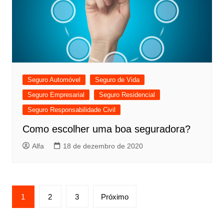
Seguro Automóvel
Seguro de Vida
Seguro Empresarial
Seguro Residencial
Seguro Responsabilidade Civil
Como escolher uma boa seguradora?
Alfa
18 de dezembro de 2020
Paginação
1
2
3
Próximo
de
posts