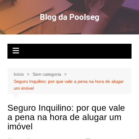
Ir
para
Blog da Poolseg
o
conteúdo
Inicio
Sem categoria
Seguro Inquilino: por que vale a pena na hora de alugar
um imóvel
Seguro Inquilino: por que vale
a pena na hora de alugar um
imóvel