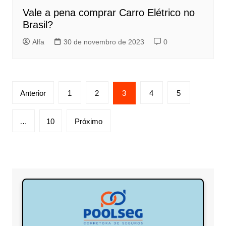
Vale a pena comprar Carro Elétrico no
Brasil?
Alfa
30 de novembro de 2023
0
Paginação
Anterior
1
2
3
4
5
de
posts
…
10
Próximo