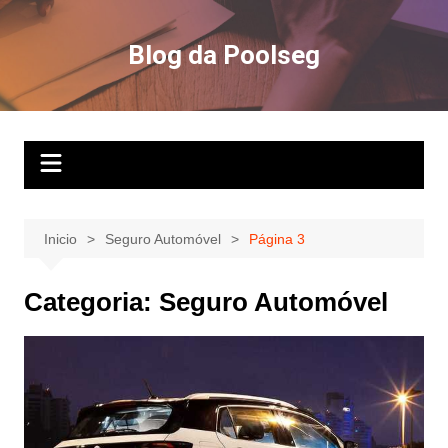
Ir
para
Blog da Poolseg
o
conteúdo
Inicio
Seguro Automóvel
Página 3
Categoria:
Seguro Automóvel